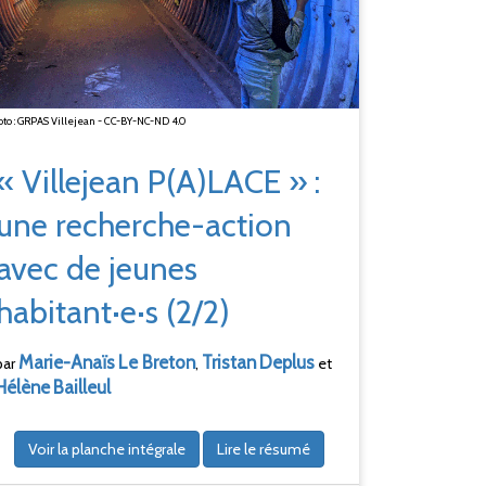
to : GRPAS Villejean - CC-BY-NC-ND 4.0
« Villejean P(A)LACE »
:
une recherche-action
avec de jeunes
habitant·e·s (2/2)
Marie-Anaïs
Le Breton
Tristan
Deplus
par
,
et
Hélène
Bailleul
Voir la planche intégrale
Lire le résumé