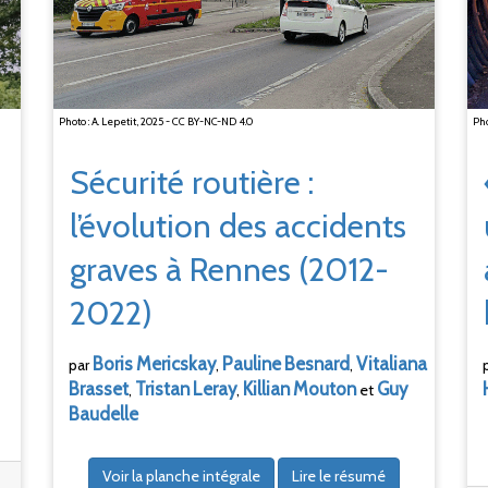
Photo : A. Lepetit, 2025 - CC BY-NC-ND 4.0
Pho
Sécurité routière
:
l’évolution des accidents
graves à Rennes (2012-
2022)
Boris
Mericskay
Pauline
Besnard
Vitaliana
par
,
,
Brasset
Tristan
Leray
Killian
Mouton
Guy
,
,
et
Baudelle
Voir la planche intégrale
Lire le résumé