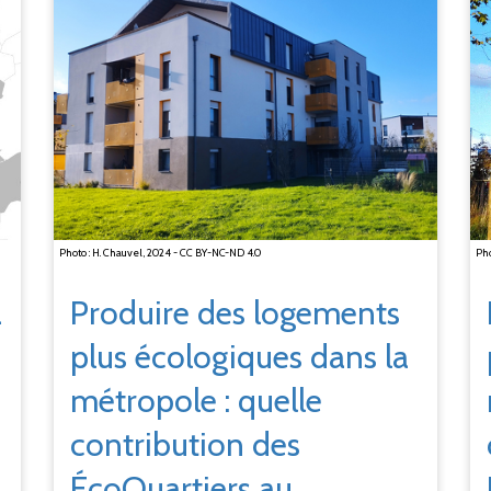
Photo : H. Chauvel, 2024 - CC BY-NC-ND 4.0
Pho
a
Produire des logements
plus écologiques dans la
métropole
: quelle
contribution des
ÉcoQuartiers au