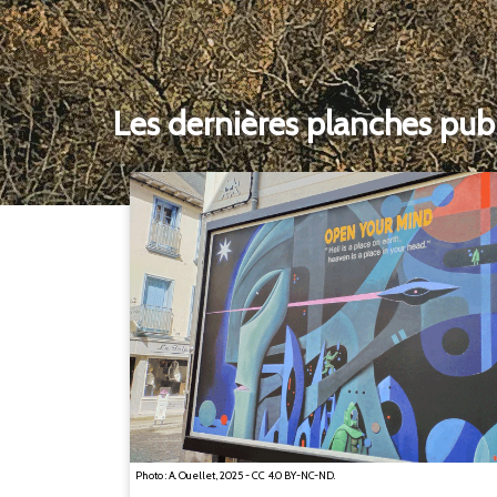
Les dernières planches pub
Photo : A. Ouellet, 2025 - CC 4.0 BY-NC-ND.