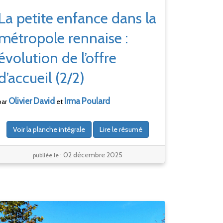
La petite enfance dans la
métropole rennaise :
évolution de l’offre
d’accueil (2/2)
Olivier
David
Irma
Poulard
par
et
Voir la planche intégrale
Lire le résumé
02 décembre 2025
publiée le :