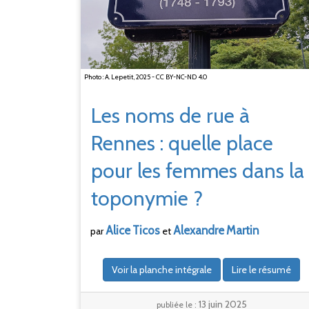
Photo : A. Lepetit, 2025 - CC BY-NC-ND 4.0
Les noms de rue à
Rennes
: quelle place
pour les femmes dans la
toponymie
?
Alice
Ticos
Alexandre
Martin
par
et
Voir la planche intégrale
Lire le résumé
13 juin 2025
publiée le :