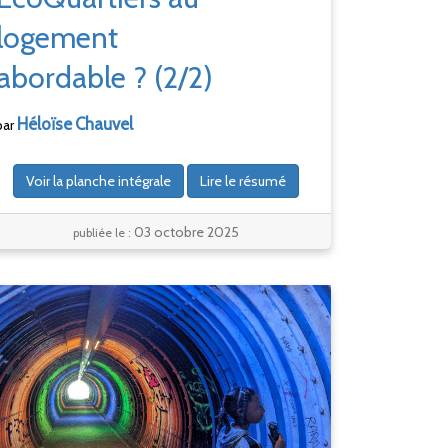
logement
abordable
?
(2/2)
Héloïse
Chauvel
par
Voir la planche intégrale
Lire le résumé
03 octobre 2025
publiée le :