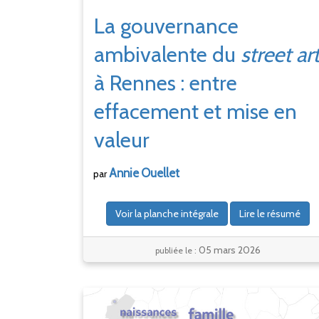
La gouvernance
ambivalente du
street ar
à Rennes
: entre
effacement et mise en
valeur
Annie
Ouellet
par
Voir la planche intégrale
Lire le résumé
05 mars 2026
publiée le :