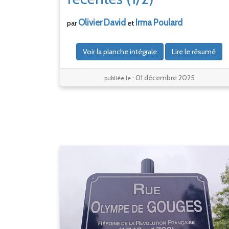
Olivier
David
Irma
Poulard
par
et
Voir la planche intégrale
Lire le résumé
01 décembre 2025
publiée le :