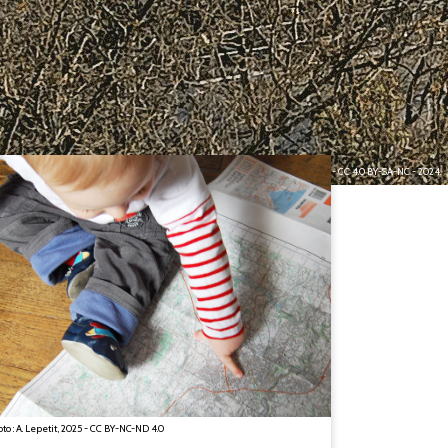
Image : Arnaud Lepetit - CC 4.0 BY-SA-NC - 2024.
to : A. Lepetit, 2025 - CC BY-NC-ND 4.0