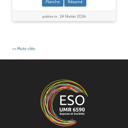
Planche
Résumé
24 février 2026
publiée le :
>> Mots-clés