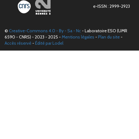
e-ISSN : 2999-2923
©
Creative-Commons 4.0 - By - Sa - Nc
- Laboratoire ESO (UMR
6590 - CNRS) - 2023 - 2025 -
Mentions légales
-
Plan du site
-
Accès réservé
-
Édité par Lodel