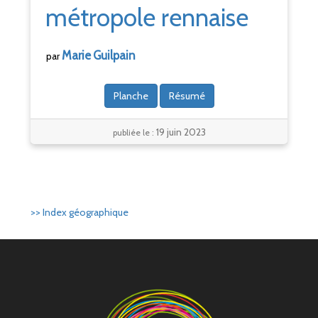
métropole rennaise
Marie
Guilpain
par
Planche
Résumé
19 juin 2023
publiée le :
>> Index géographique