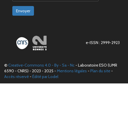
Envoyer
e-ISSN : 2999-2923
©
Creative-Commons 4.0 - By - Sa - Nc
- Laboratoire ESO (UMR
6590 - CNRS) - 2023 - 2025 -
Mentions légales
-
Plan du site
-
Accès réservé
-
Édité par Lodel