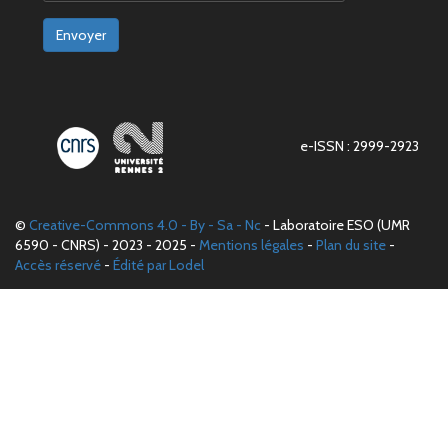
Envoyer
e-ISSN : 2999-2923
©
Creative-Commons 4.0 - By - Sa - Nc
- Laboratoire ESO (UMR
6590 - CNRS) - 2023 - 2025 -
Mentions légales
-
Plan du site
-
Accès réservé
-
Édité par Lodel