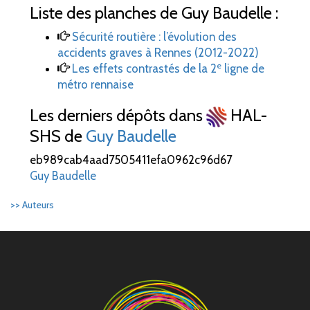
Liste des planches de Guy Baudelle :
Sécurité routière
: l’évolution des
accidents graves à Rennes (2012-2022)
e
Les effets contrastés de la 2
ligne de
métro rennaise
Les derniers dépôts dans
HAL-
SHS de
Guy Baudelle
eb989cab4aad7505411efa0962c96d67
Guy Baudelle
>> Auteurs