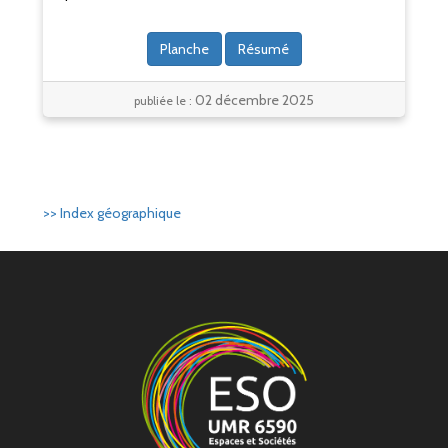
Planche
Résumé
02 décembre 2025
publiée le :
>> Index géographique