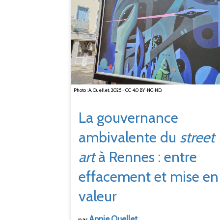
Photo : A. Ouellet, 2025 - CC 4.0 BY-NC-ND.
La gouvernance
ambivalente du
street
art
à Rennes
: entre
effacement et mise en
valeur
Annie
Ouellet
par