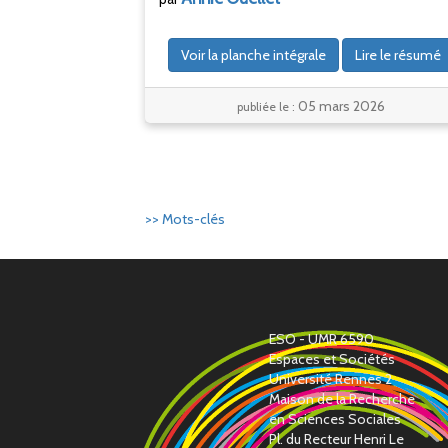
Voir la planche intégrale
Lire le résumé
05 mars 2026
publiée le :
>> Mots-clés
ESO - UMR 6590
Espaces et Sociétés
Université Rennes 2
Maison de la Recherche
en Sciences Sociales
Pl. du Recteur Henri Le