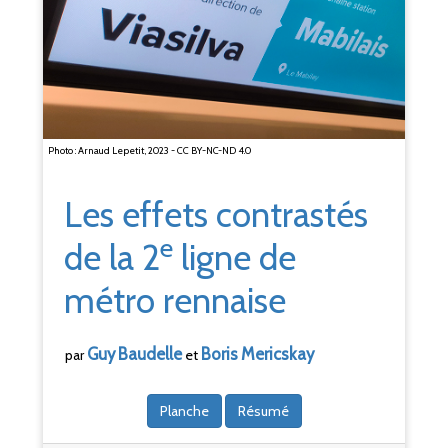
Photo : Arnaud Lepetit, 2023 - CC BY-NC-ND 4.0
Les effets contrastés
e
de la 2
ligne de
métro rennaise
Guy
Baudelle
Boris
Mericskay
par
et
Planche
Résumé