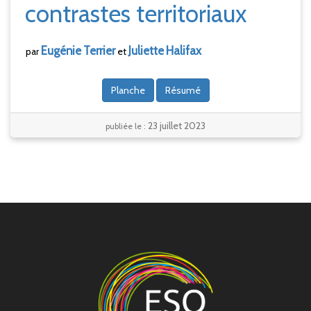
contrastes territoriaux
Eugénie
Terrier
Juliette
Halifax
par
et
Planche
Résumé
23 juillet 2023
publiée le :