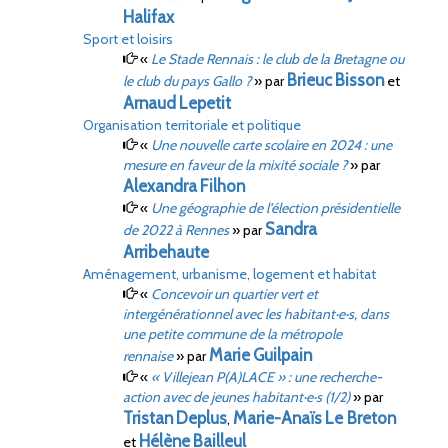
Halifax
Sport et loisirs
«
Le Stade Rennais
: le club de la Bretagne ou
Brieuc
Bisson
le club du pays Gallo
?
»
par
et
Arnaud
Lepetit
Organisation territoriale et politique
«
Une nouvelle carte scolaire en 2024
: une
mesure en faveur de la mixité sociale
?
»
par
Alexandra
Filhon
«
Une géographie de l’élection présidentielle
Sandra
de 2022 à Rennes
»
par
Arribehaute
Aménagement, urbanisme, logement et habitat
«
Concevoir un quartier vert et
intergénérationnel avec les habitant·e·s, dans
une petite commune de la métropole
Marie
Guilpain
rennaise
»
par
«
« Villejean P(A)LACE »
: une recherche-
action avec de jeunes habitant·e·s (1/2)
»
par
Tristan
Deplus
Marie-Anaïs
Le Breton
,
Hélène
Bailleul
et