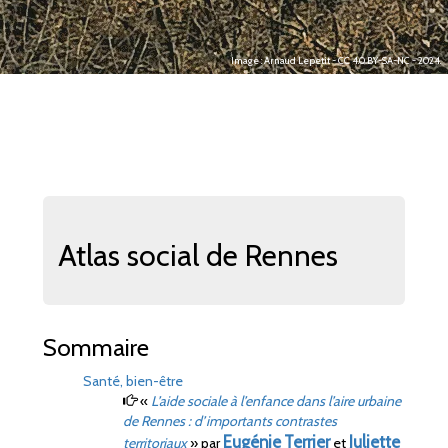
Image : Arnaud Lepetit - CC 4.0 BY-SA-NC - 2024.
Atlas social de Rennes
Sommaire
Santé, bien-être
«
L’aide sociale à l’enfance dans l’aire urbaine
de Rennes
: d’importants contrastes
Eugénie
Terrier
Juliette
territoriaux
»
par
et