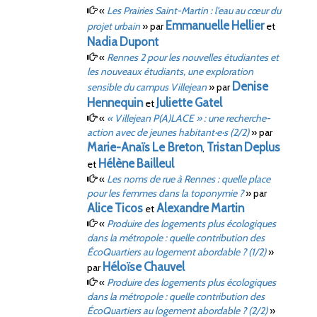
«
Les Prairies Saint-Martin
: l’eau au cœur du
Emmanuelle
Hellier
projet urbain
»
par
et
Nadia
Dupont
«
Rennes 2 pour les nouvelles étudiantes et
les nouveaux étudiants, une exploration
Denise
sensible du campus Villejean
»
par
Hennequin
Juliette
Gatel
et
«
« Villejean P(A)LACE »
: une recherche-
action avec de jeunes habitant·e·s (2/2)
»
par
Marie-Anaïs
Le Breton
Tristan
Deplus
,
Hélène
Bailleul
et
«
Les noms de rue à Rennes
: quelle place
pour les femmes dans la toponymie
?
»
par
Alice
Ticos
Alexandre
Martin
et
«
Produire des logements plus écologiques
dans la métropole
: quelle contribution des
ÉcoQuartiers au logement abordable
?
(1/2)
»
Héloïse
Chauvel
par
«
Produire des logements plus écologiques
dans la métropole
: quelle contribution des
ÉcoQuartiers au logement abordable
?
(2/2)
»