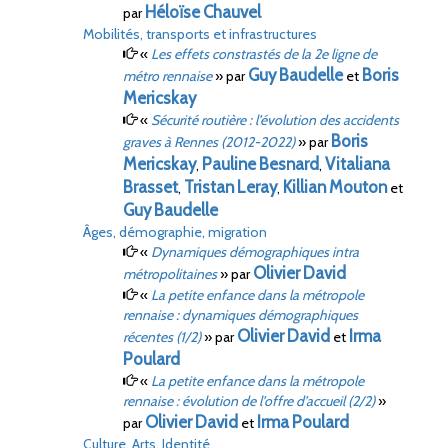
Héloïse
Chauvel
par
Mobilités, transports et infrastructures
«
Les effets constrastés de la 2e ligne de
Guy
Baudelle
Boris
métro rennaise
»
par
et
Mericskay
«
Sécurité routière
: l’évolution des accidents
Boris
graves à Rennes (2012-2022)
»
par
Mericskay
Pauline
Besnard
Vitaliana
,
,
Brasset
Tristan
Leray
Killian
Mouton
,
,
et
Guy
Baudelle
Âges, démographie, migration
«
Dynamiques démographiques intra
Olivier
David
métropolitaines
»
par
«
La petite enfance dans la métropole
rennaise
: dynamiques démographiques
Olivier
David
Irma
récentes (1/2)
»
par
et
Poulard
«
La petite enfance dans la métropole
rennaise : évolution de l’offre d’accueil (2/2)
»
Olivier
David
Irma
Poulard
par
et
Culture, Arts, Identité