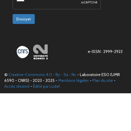
Envoyer
e-ISSN : 2999-2923
©
Creative-Commons 4.0 - By - Sa - Nc
- Laboratoire ESO (UMR
6590 - CNRS) - 2023 - 2025 -
Mentions légales
-
Plan du site
-
Accès réservé
-
Édité par Lodel