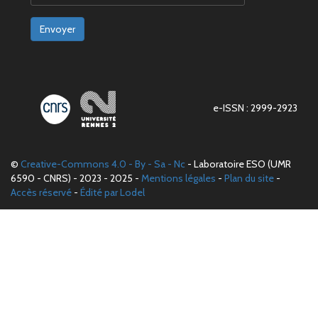
Envoyer
e-ISSN : 2999-2923
©
Creative-Commons 4.0 - By - Sa - Nc
- Laboratoire ESO (UMR
6590 - CNRS) - 2023 - 2025 -
Mentions légales
-
Plan du site
-
Accès réservé
-
Édité par Lodel