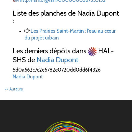
http://isni.org/isni/0000000367355132
Liste des planches de Nadia Dupont
:
Les Prairies Saint-Martin
: l’eau au cœur
du projet urbain
Les derniers dépôts dans
HAL-
SHS de
Nadia Dupont
5d0a662c7c2e6782e0720dd0dd6f4326
Nadia Dupont
>> Auteurs