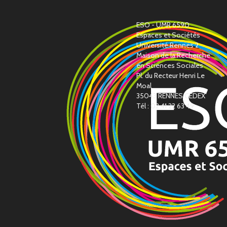
ESO - UMR 6590
Espaces et Sociétés
Université Rennes 2
Maison de la Recherche
en Sciences Sociales
Pl. du Recteur Henri Le
Moal
35043 RENNES CEDEX
Tél : 02 41 22 63 49